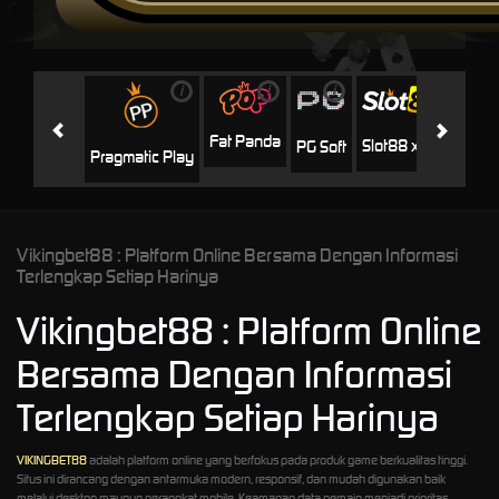
i
i
i
i
i
Facha
Fat Panda
Slot88 x PP
PG Soft
Pragmatic Play
Vikingbet88 : Platform Online Bersama Dengan Informasi
Terlengkap Setiap Harinya
Vikingbet88 : Platform Online
Bersama Dengan Informasi
Terlengkap Setiap Harinya
VIKINGBET88
adalah platform online yang berfokus pada produk game berkualitas tinggi.
Situs ini dirancang dengan antarmuka modern, responsif, dan mudah digunakan baik
melalui desktop maupun perangkat mobile. Keamanan data pemain menjadi prioritas,