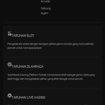
Arcade
Sabung
Ayam
TARUHAN SLOT
Penyedia slot online dengan beragam pilihan game menarik yang memudahkan
pemain untuk mencapai jackpot
TARUHAN OLAHRAGA
Sportsbook Gaming Platform Terbaik menawarkan lebih banyak game, odds yang
lebih tinggi, dan menyediakan pilihan yang lebih banyak untuk pemain.
TARUHAN LIVE KASINO