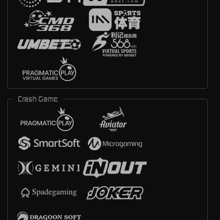
Crash Game