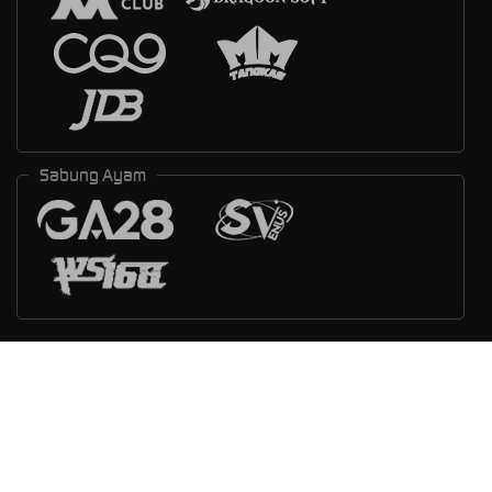
Sabung Ayam