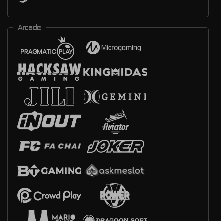
Arcade