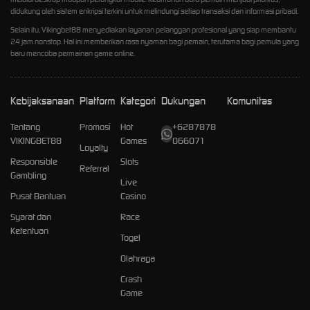
didukung oleh sistem enkripsi terkini untuk melindungi setiap transaksi dan informasi pribadi.
Selain itu, Vikingbet88 menyediakan layanan pelanggan profesional yang siap membantu
24 jam nonstop. Hal ini memberikan rasa nyaman bagi pemain, terutama bagi pemula yang
baru mencoba permainan game online.
Kebijaksanaan
Platform
Kategori
Dukungan
Komunitas
Tentang
Promosi
Hot
+6287878
VIKINGBET88
Games
066071
Loyalty
Responsible
Slots
Referral
Gambling
Live
Pusat Bantuan
Casino
Syarat dan
Race
Ketentuan
Togel
Olahraga
Crash
Game