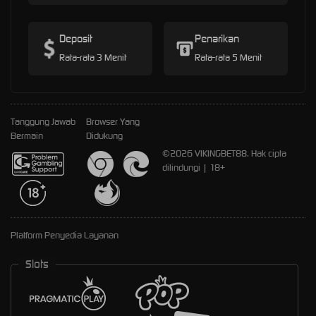
Deposit
Penarikan
Rata-rata 3 Menit
Rata-rata 5 Menit
Tanggung Jawab
Browser Yang
Bermain
Didukung
©2026 VIKINGBET88. Hak cipta
dilindungi | 18+
Platform Penyedia Layanan
Slots