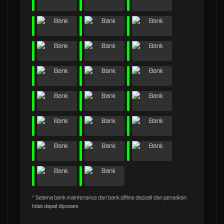
* Selama bank maintenance dan bank offline deposit dan penarikan
tidak dapat diproses