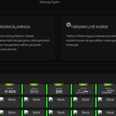
Sabung Ayam
RUHAN OLAHRAGA
TARUHAN LIVE KASINO
ook Gaming Platform Terbaik
Platform Pilihan bagi perusahaan-perusa
kan lebih banyak game, odds yang lebih
terbaik di dunia, dengan pilihan variasi g
 dan menyediakan pilihan yang lebih
terbanyak
untuk pemain.