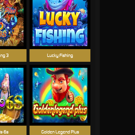
ing 3
Lucky Fishing
s-6s
Golden Legend Plus