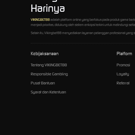
Harinya
VIKINGBET88
adalah platform online yang berfokus pada produk game berk
menjadi prioritas, didukung oleh sistem enkripsi terkini untuk melindungi seti
Selain itu, Vikingbet88 menyediakan layanan pelanggan profesional yang
Kebijaksanaan
Platform
Tentang VIKINGBET88
Promosi
Responsible Gambling
Loyalty
Pusat Bantuan
Referral
Syarat dan Ketentuan