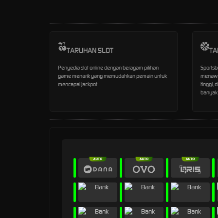
TARUHAN SLOT
TA
Penyedia slot online dengan beragam pilihan
Sportsb
game menarik yang memudahkan pemain untuk
menawar
mencapai jackpot
tinggi,
banyak 