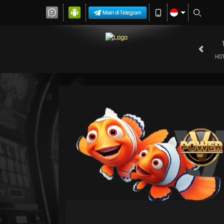
Main di Telegram
HO