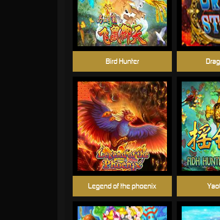
Bird Hunter
Drag
Legend of the phoenix
Yao