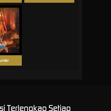
hunder
si Terlengkap Setiap