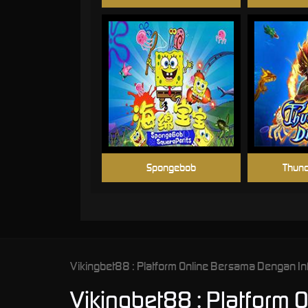
Spongebob
Thund
Vikingbet88 : Platform Online Bersama Dengan In
Vikingbet88 : Platform 