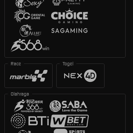
Race
Togel
Olahraga