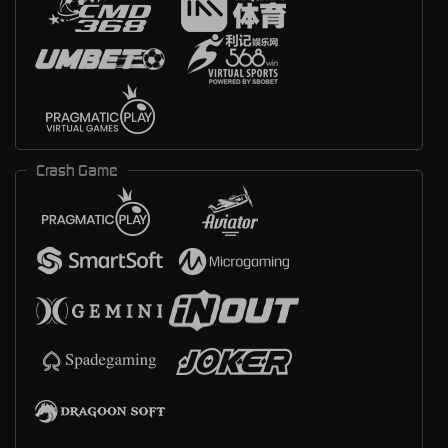
Crash Game