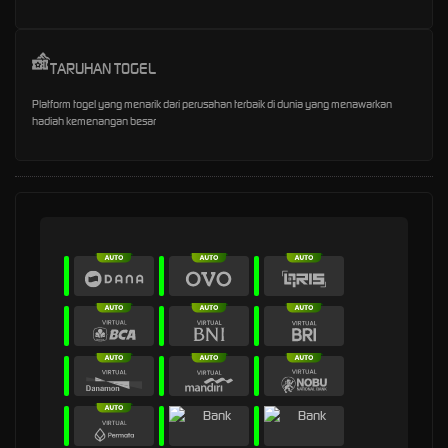
TARUHAN TOGEL
Platform togel yang menarik dari perusahan terbaik di dunia yang menawarkan
hadiah kemenangan besar