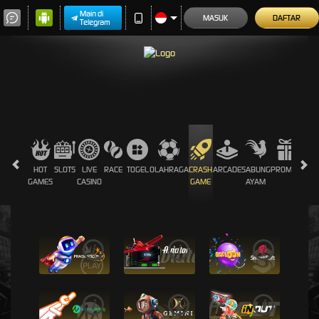
Main di
MASUK
DAFTAR
Telegram
HOT
SLOTS
LIVE
RACE
TOGEL
OLAHRAGA
CRASH
ARCADE
SABUNG
PROMOSI
GAMES
CASINO
GAME
AYAM
i
i
i
i
i
i