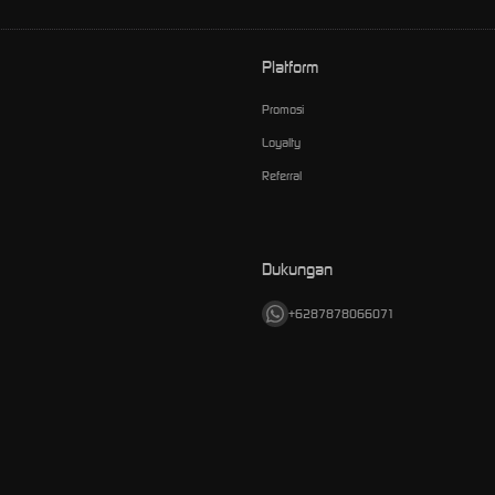
Platform
Promosi
Loyalty
Referral
Dukungan
+6287878066071