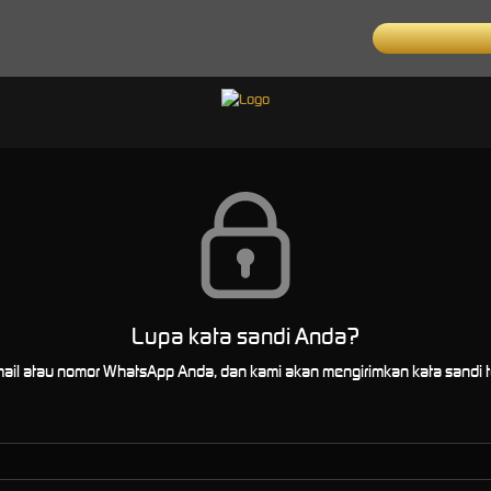
Lupa kata sandi Anda?
il atau nomor WhatsApp Anda, dan kami akan mengirimkan kata sandi 