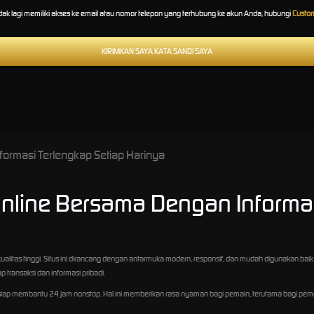
idak lagi memiliki akses ke email atau nomor telepon yang terhubung ke akun Anda, hubungi
Custom
formasi Terlengkap Setiap Harinya
Online Bersama Dengan Informa
ualitas tinggi. Situs ini dirancang dengan antarmuka modern, responsif, dan mudah digunakan b
ap transaksi dan informasi pribadi.
 siap membantu 24 jam nonstop. Hal ini memberikan rasa nyaman bagi pemain, terutama bagi pe