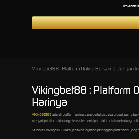
Jika Anda t
Vikingbet88 : Platform Online Bersama Dengan In
Vikingbet88 : Platform 
Harinya
VIKINGBET88
adalah platform online yang berfokus pada produk game berk
menjadi prioritas, didukung oleh sistem enkripsi terkini untuk melindungi seti
Selain itu, Vikingbet88 menyediakan layanan pelanggan profesional yang